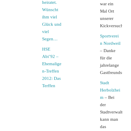
heiratet.
war ein
Wünscht
Mal Ort
ihm viel
unserer
Glück und
Kickversuche
viel
Sportverei
Segen…
n Nordweil
HSE
– Danke
Abi’92 –
für die
Ehemalige
jahrelange
n-Treffen
Gastfreundschaft
2012: Das
Stadt
Terffen
Herbolzhei
m
– Bei
der
Stadtverwaltung
kann man
das