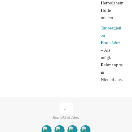
Herbolzheimer
Höfle
mieten
Taubergieß
en-
Bootsfahrt
– Als
mögl.
Rahmenprogra
in
Niederhausen
Kontakt & Abo: