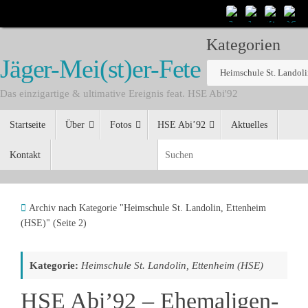
Zum
Inhalt
Kategorien
springen
Jäger-Mei(st)er-Fete mit Marc
Kategorien
Das einzigartige & ultimative Ereignis feat. HSE Abi'92
Zum
Impressum &
Startseite
Über
Fotos
HSE Abi’92
Aktuelles
Inhalt
Datenschutz
springen
Kontakt
S
Start
Archiv nach Kategorie "Heimschule St. Landolin, Ettenheim
(HSE)"
(Seite 2)
Kategorie:
Heimschule St. Landolin, Ettenheim (HSE)
HSE Abi’92 – Ehemaligen-