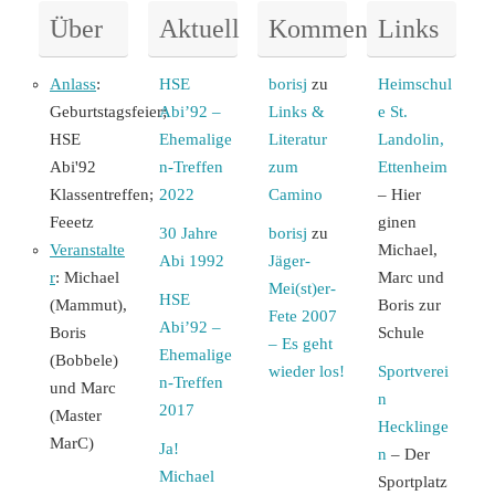
Über
Aktuell
Kommentare
Links
Anlass
:
HSE
borisj
zu
Heimschul
Geburtstagsfeier;
Abi’92 –
Links &
e St.
HSE
Ehemalige
Literatur
Landolin,
Abi'92
n-Treffen
zum
Ettenheim
Klassentreffen;
2022
Camino
– Hier
Feeetz
ginen
30 Jahre
borisj
zu
Veranstalte
Michael,
Abi 1992
Jäger-
r
: Michael
Marc und
Mei(st)er-
HSE
(Mammut),
Boris zur
Fete 2007
Abi’92 –
Boris
Schule
– Es geht
Ehemalige
(Bobbele)
wieder los!
Sportverei
n-Treffen
und Marc
n
2017
(Master
Hecklinge
MarC)
Ja!
n
– Der
Michael
Sportplatz